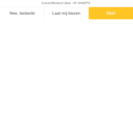
95
%
We streven naar 95% papierloos werken binnen
al onze afdelingen
20
Onze eigen milieustraat bevat 20 containers voor
circulaire afvalverwerking
WIST JE DAT...
WIST JE DAT...