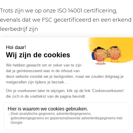
Trots zijn we op onze ISO 14001 certificering,
evenals dat we FSC gecertificeerd en een erkend
leerbedrijf zijn
100
%
Elke nieuwe auto die wordt toegevoegd aan ons
wagenpark is 100% elektrisch
850
We hebben 850 zonnepanelen op onze panden
liggen die duurzame energie opwekken