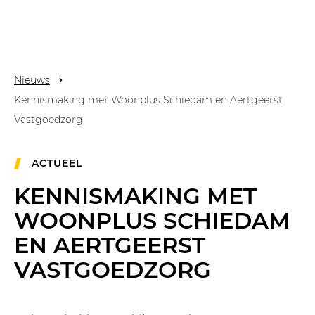
Nieuws
Kennismaking met Woonplus Schiedam en Aertgeerst
Vastgoedzorg
ACTUEEL
KENNISMAKING MET
WOONPLUS SCHIEDAM
EN AERTGEERST
VASTGOEDZORG