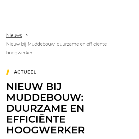
Nieuws
Nieuw bij Muddebouw: duurzame en efficiënte
hoogwerker
ACTUEEL
NIEUW BIJ
MUDDEBOUW:
DUURZAME EN
EFFICIËNTE
HOOGWERKER