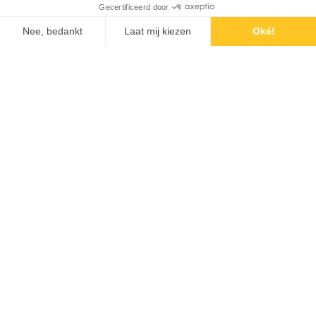
95
%
We streven naar 95% papierloos werken binnen
al onze afdelingen
20
Onze eigen milieustraat bevat 20 containers voor
circulaire afvalverwerking
WIST JE DAT...
WIST JE DAT...