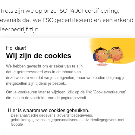
Trots zijn we op onze ISO 14001 certificering,
evenals dat we FSC gecertificeerd en een erkend
leerbedrijf zijn
100
%
Elke nieuwe auto die wordt toegevoegd aan ons
wagenpark is 100% elektrisch
850
We hebben 850 zonnepanelen op onze panden
liggen die duurzame energie opwekken