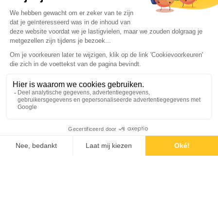
Opening Nederlands
Fotomuseum in pakhuis
Santos
L
ROTTERDAM
ie
• Wij staan klaar voor 
Neem contact op