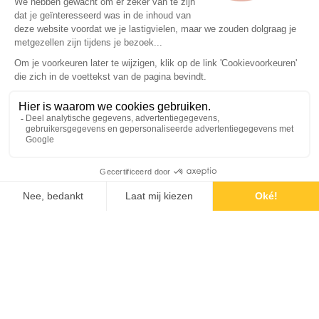
de afwerking. Deze ingrepen waren
essentieel voor het optimaliseren van het
binnenklimaat, zodat de waardevolle
fotocollectie ook voor toekomstige
generaties behouden blijft.
Ook de vloer vroeg om een doordachte
oplossing: bovenop de originele
monumentale vloer kwam een ademende,
vloeistofdichte vloeropbouw. Alles moest
kunnen functioneren volgens moderne
eisen, maar niets mocht het verleden
aantasten.