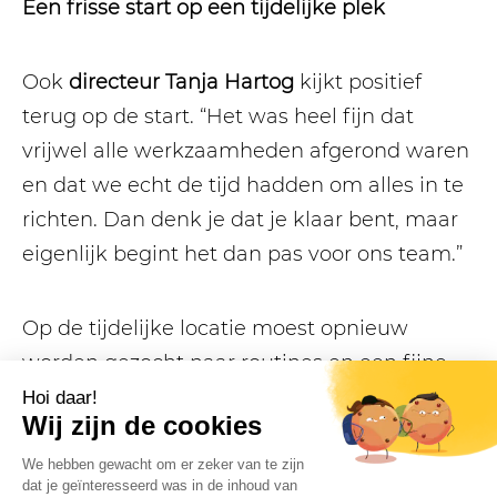
Een frisse start op een tijdelijke plek
Ook
directeur Tanja Hartog
kijkt positief
terug op de start. “Het was heel fijn dat
vrijwel alle werkzaamheden afgerond waren
en dat we echt de tijd hadden om alles in te
richten. Dan denk je dat je klaar bent, maar
eigenlijk begint het dan pas voor ons team.”
Op de tijdelijke locatie moest opnieuw
worden gezocht naar routines en een fijne
werkstructuur. “Tijdens de vakantie hebben
we echt de handen uit de mouwen
gestoken. Je wilt dat het netjes en gezellig is