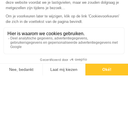
wanneer de kinderen weer beginnen. Dat
kost tijd, maar het is het meer dan waard.”
Vooruitkijken naar de toekomst
De komende periode staat in het teken van
verder landen op deze plek. “We kijken uit
naar een fijne tijd waarin de kinderen zich
ook hier goed kunnen ontwikkelen,” vertelt
Tanja. “En daarna natuurlijk naar het
moment waarop we samen onze nieuwe
school mogen ontdekken, zodra de
nieuwbouw klaar is.”